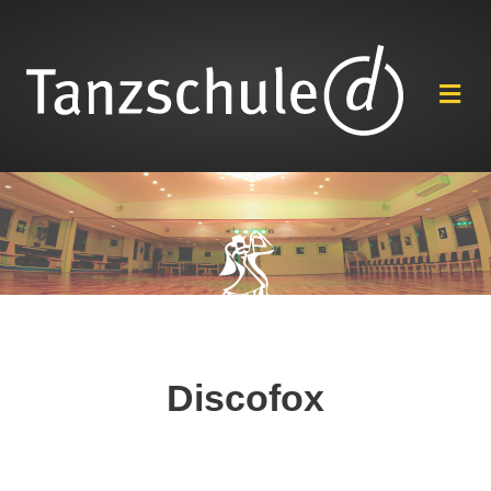
Na
Discofox