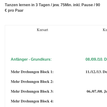
Tanzen lernen in 3 Tagen / jew. 75Min. inkl. Pause / 90
€ pro Paar
Kur­sart
Ku
Anfänger - Grundkurs:
08./09./10. 
Mehr Drehun­gen Block 1:
11./12./13. De
Mehr Drehun­gen Block 2:
Mehr Drehun­gen Block 3:
06./07./08. J
Mehr Drehun­gen Block 4: