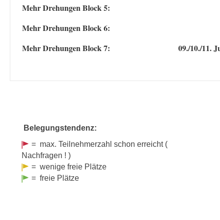
Mehr Drehun­gen Block 5:
Mehr Drehun­gen Block 6:
Mehr Drehun­gen Block 7:
09./10./11. J
Belegungstendenz:
= max. Teilnehmerzahl schon erreicht (
Nachfragen ! )
= wenige freie Plätze
= freie Plätze